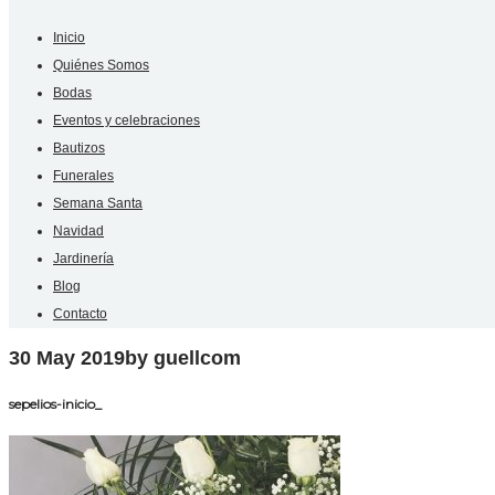
Inicio
Quiénes Somos
Bodas
Eventos y celebraciones
Bautizos
Funerales
Semana Santa
Navidad
Jardinería
Blog
Contacto
30 May 2019
by guellcom
sepelios-inicio_